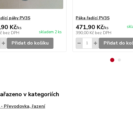
adící páky PV3S
Páka řadící PV3S
,90 Kč
471,90 Kč
sk
/
ks
/
ks
skladem 2 ks
Kč
bez DPH
390,00 Kč
bez DPH
Přidat do košíku
Přidat do ko
zařazeno v kategoriích
- Převodovka, řazení