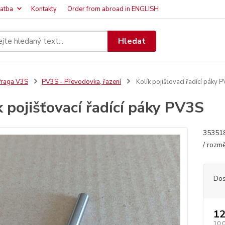
latba
Kontakty
Order from abroad in ENGLISH
Hledat
raga V3S
PV3S - Převodovka, řazení
Kolík pojišťovací řadící páky 
k pojišťovací řadící páky PV3S
353518
/ rozm
Dos
12
10,