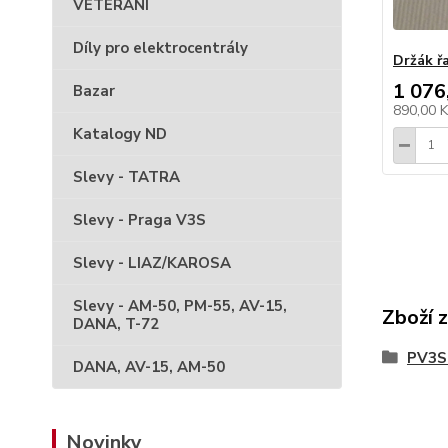
VETERÁNI
Díly pro elektrocentrály
Držák ř
1 076
Bazar
890,00 
Katalogy ND
Slevy - TATRA
Slevy - Praga V3S
Slevy - LIAZ/KAROSA
Slevy - AM-50, PM-55, AV-15,
Zboží 
DANA, T-72
PV3S 
DANA, AV-15, AM-50
Novinky