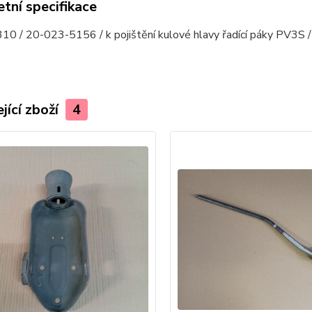
tní specifikace
0 / 20-023-5156 / k pojištění kulové hlavy řadící páky PV3S 
jící zboží
4