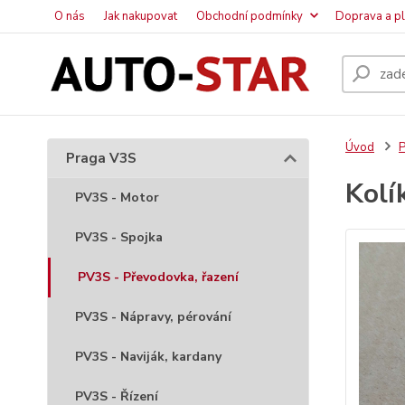
O nás
Jak nakupovat
Obchodní podmínky
Doprava a p
Úvod
P
Praga V3S
Kolí
PV3S - Motor
PV3S - Spojka
PV3S - Převodovka, řazení
PV3S - Nápravy, pérování
PV3S - Naviják, kardany
PV3S - Řízení