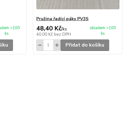
Pružina řadící páky PV3S
Ru
48,40 Kč
60
ladem >100
skladem >100
/
ks
ks
ks
40,00 Kč
bez DPH
50
šíku
Přidat do košíku