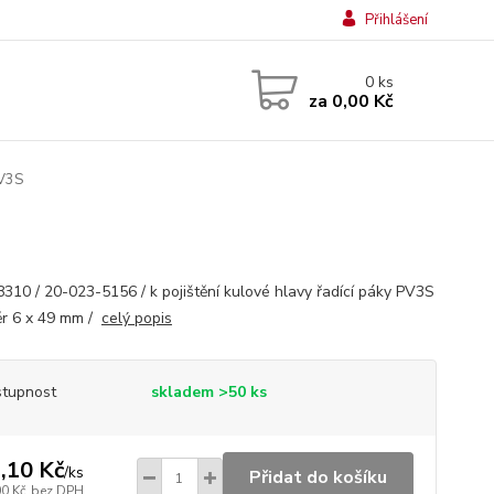
Přihlášení
0
ks
za
0,00 Kč
PV3S
310 / 20-023-5156 / k pojištění kulové hlavy řadící páky PV3S
ěr 6 x 49 mm /
celý popis
tupnost
skladem >50 ks
,10 Kč
/
ks
Přidat do košíku
00 Kč
bez DPH