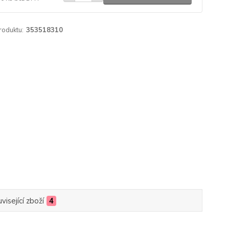
roduktu:
353518310
visející zboží
4