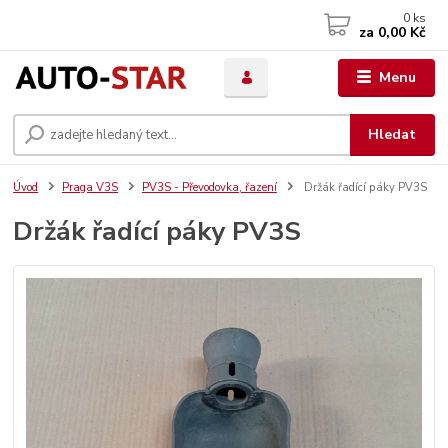
0
ks
za
0,00 Kč
Menu
Hledat
Úvod
Praga V3S
PV3S - Převodovka, řazení
Držák řadící páky PV3S
Držák řadící páky PV3S