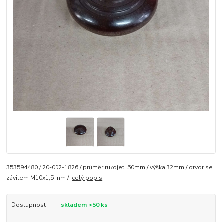
353594480 / 20-002-1826 / průměr rukojeti 50mm / výška 32mm / otvor se
závitem M10x1,5 mm /
celý popis
Dostupnost
skladem >50 ks