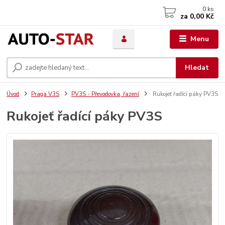
0
ks
za
0,00 Kč
Menu
Hledat
Úvod
Praga V3S
PV3S - Převodovka, řazení
Rukojeť řadící páky PV3S
Rukojeť řadící páky PV3S