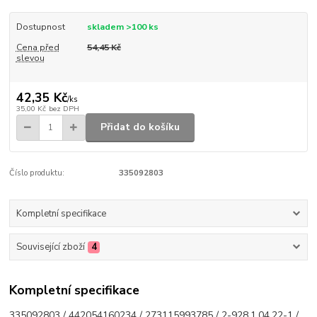
Dostupnost
skladem >100 ks
Cena před
54,45 Kč
slevou
42,35 Kč
/
ks
35,00 Kč
bez DPH
Přidat do košíku
Číslo produktu:
335092803
Kompletní specifikace
Související zboží
4
Kompletní specifikace
335092803 / 442054160234 / 273115993785 / 2-928.1.04.22-1 /