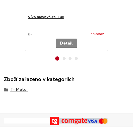
Víko hlavy válce T48
Hlava válce
64 - holá "H"
1 996,50
na dotaz
1 650,00 Kč
/
ks
Detail
Zboží zařazeno v kategoriích
T- Motor