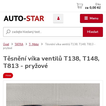
0
ks
za
0,00 Kč
Menu
Hledat
Úvod
TATRA
T- Motor
Těsnění víka ventilů T138, T148, T813 -
pryžové
Těsnění víka ventilů T138, T148,
T813 - pryžové
Akce