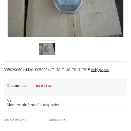
335020060 / 442010050034 / T138, T148, T813, T815
celý popis
Dostupnost
na dotaz
/
ks
Momentálně není k dispozici
Číslo produktu:
335020060