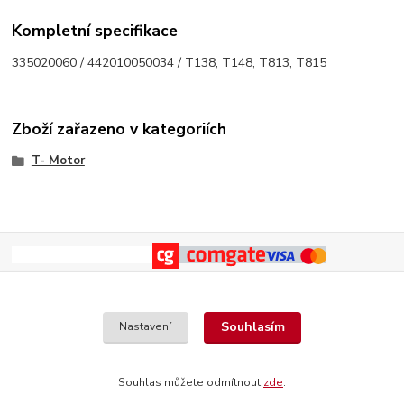
Kompletní specifikace
335020060 / 442010050034 / T138, T148, T813, T815
Zboží zařazeno v kategoriích
T- Motor
Souhlasím
Nastavení
Souhlas můžete odmítnout
zde
.
Vytvořeno na
Eshop-rychle.cz