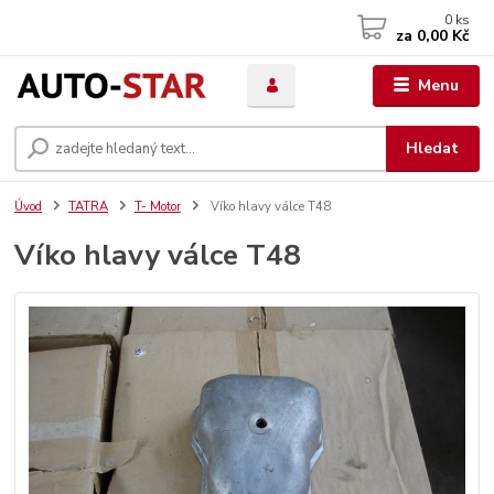
0
ks
za
0,00 Kč
Menu
Hledat
Úvod
TATRA
T- Motor
Víko hlavy válce T48
Víko hlavy válce T48