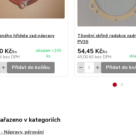
sného hřídele zad.nápravy
Těsnění skříně redukce zad
PV3S
0 Kč
54,45 Kč
skladem >100
/
ks
/
ks
ks
skl
Kč
bez DPH
45,00 Kč
bez DPH
Přidat do košíku
Přidat do ko
zařazeno v kategoriích
- Nápravy, pérování