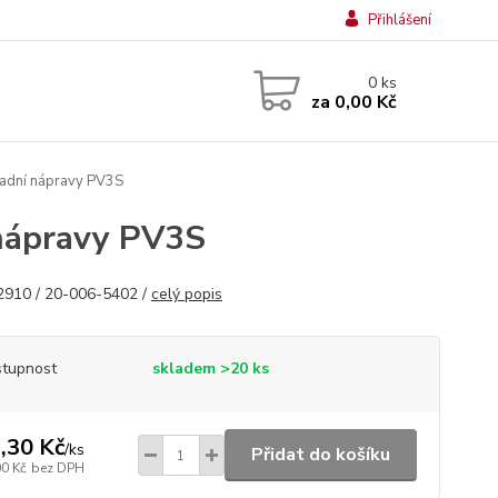
Přihlášení
0
ks
za
0,00 Kč
zadní nápravy PV3S
 nápravy PV3S
910 / 20-006-5402 /
celý popis
tupnost
skladem >20 ks
,30 Kč
/
ks
Přidat do košíku
00 Kč
bez DPH