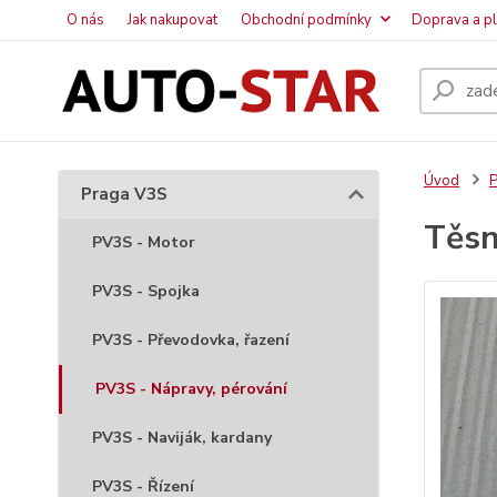
O nás
Jak nakupovat
Obchodní podmínky
Doprava a p
Úvod
P
Praga V3S
Těsn
PV3S - Motor
PV3S - Spojka
PV3S - Převodovka, řazení
PV3S - Nápravy, pérování
PV3S - Naviják, kardany
PV3S - Řízení