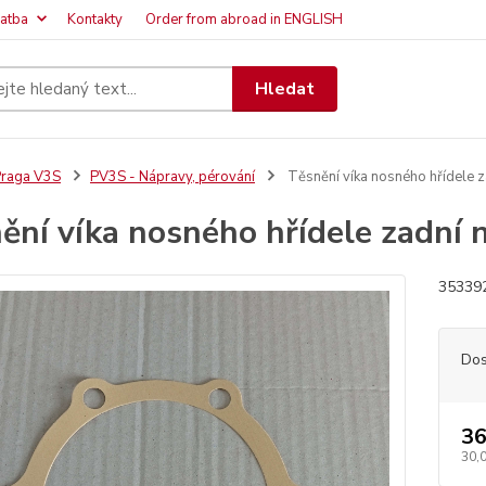
latba
Kontakty
Order from abroad in ENGLISH
Hledat
raga V3S
PV3S - Nápravy, pérování
Těsnění víka nosného hřídele 
ění víka nosného hřídele zadní
353392
Dos
36
30,