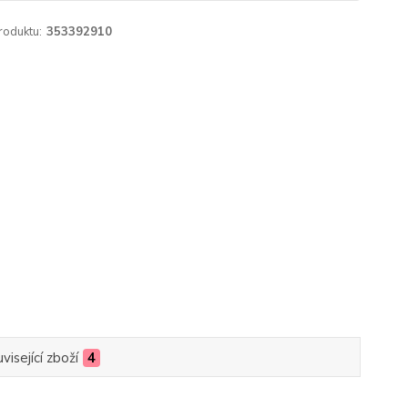
roduktu:
353392910
visející zboží
4