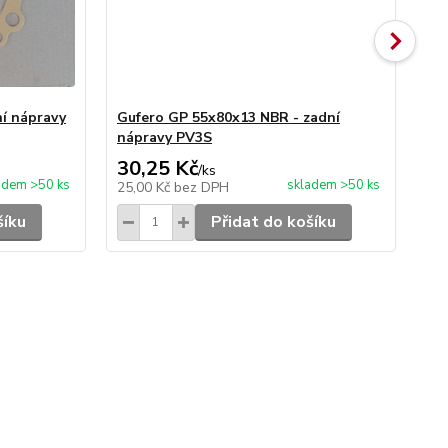
ní nápravy
Gufero GP 55x80x13 NBR - zadní
Gu
nápravy PV3S
ná
30,25 Kč
12
/
ks
adem >50 ks
skladem >50 ks
25,00 Kč
bez DPH
10
šíku
Přidat do košíku