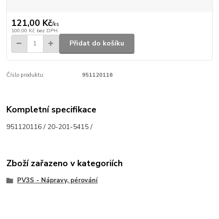
121,00 Kč
/
ks
100,00 Kč
bez DPH
Přidat do košíku
Číslo produktu:
951120116
Kompletní specifikace
951120116 / 20-201-5415 /
Zboží zařazeno v kategoriích
PV3S - Nápravy, pérování