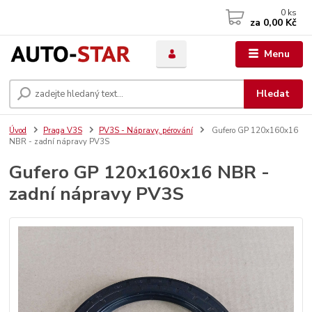
0
ks
za
0,00 Kč
Menu
Hledat
Úvod
Praga V3S
PV3S - Nápravy, pérování
Gufero GP 120x160x16
NBR - zadní nápravy PV3S
Gufero GP 120x160x16 NBR -
zadní nápravy PV3S