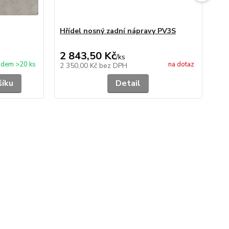
Hřídel nosný zadní nápravy PV3S
Hř
de
2 843,50 Kč
1 
/
ks
adem >20 ks
na dotaz
2 350,00 Kč
bez DPH
1 5
šíku
Detail