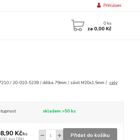
Přihlášení
0
ks
za
0,00 Kč
210 / 20-010-5238 / délka 79mm / závit M20x1,5mm /
celý
tupnost
skladem >50 ks
8,90 Kč
/
ks
Přidat do košíku
00 Kč
bez DPH