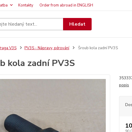
latba
Kontakty
Order from abroad in ENGLISH
Hledat
raga V3S
PV3S - Nápravy, pérování
Šroub kola zadní PV3S
b kola zadní PV3S
353337
popis
Dos
10
90,