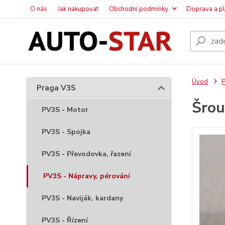
O nás
Jak nakupovat
Obchodní podmínky
Doprava a p
Úvod
P
Praga V3S
Šrou
PV3S - Motor
PV3S - Spojka
PV3S - Převodovka, řazení
PV3S - Nápravy, pérování
PV3S - Naviják, kardany
PV3S - Řízení