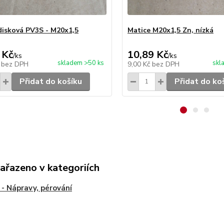
disková PV3S - M20x1,5
Matice M20x1,5 Zn, nízká
 Kč
10,89 Kč
/
ks
/
ks
skladem >50 ks
skl
č
bez DPH
9,00 Kč
bez DPH
Přidat do košíku
Přidat do ko
zařazeno v kategoriích
- Nápravy, pérování