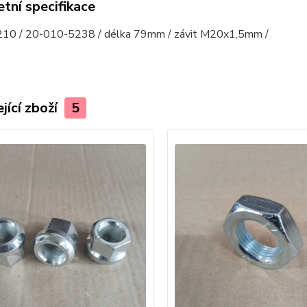
tní specifikace
0 / 20-010-5238 / délka 79mm / závit M20x1,5mm /
jící zboží
5