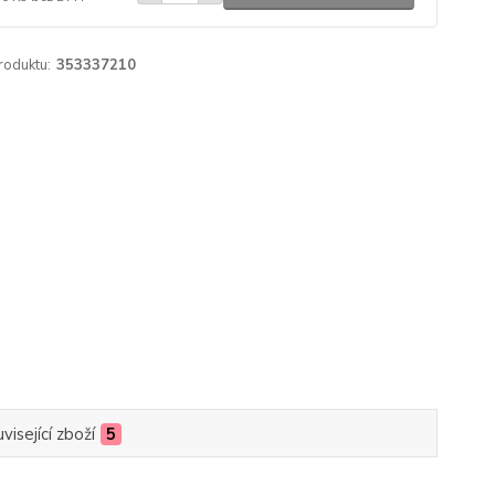
roduktu:
353337210
visející zboží
5