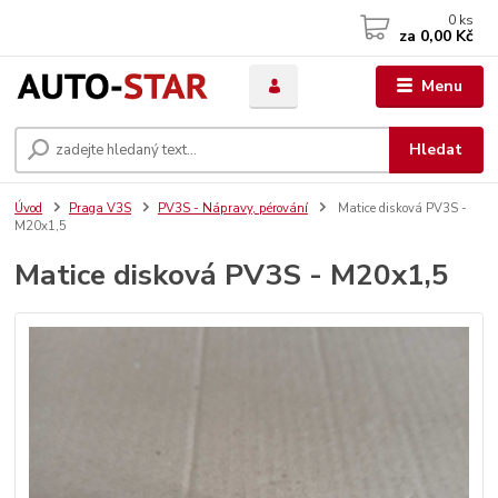
0
ks
za
0,00 Kč
Menu
Hledat
Úvod
Praga V3S
PV3S - Nápravy, pérování
Matice disková PV3S -
M20x1,5
Matice disková PV3S - M20x1,5