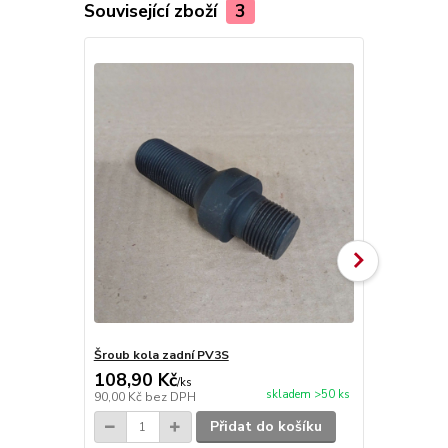
Související zboží
3
Šroub kola zadní PV3S
Šroub kola 
108,90 Kč
84,70 Kč
/
ks
skladem >50 ks
90,00 Kč
bez DPH
70,00 Kč
bez
Přidat do košíku