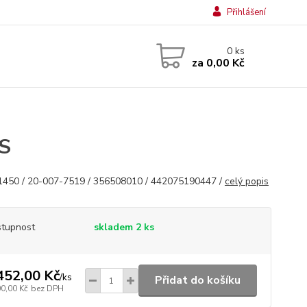
Přihlášení
0
ks
za
0,00 Kč
3S
450 / 20-007-7519 / 356508010 / 442075190447 /
celý popis
tupnost
skladem 2 ks
452,00 Kč
/
ks
Přidat do košíku
00,00 Kč
bez DPH