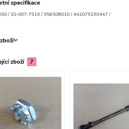
tní specifikace
50 / 20-007-7519 / 356508010 / 442075190447 /
zboží
jící zboží
7