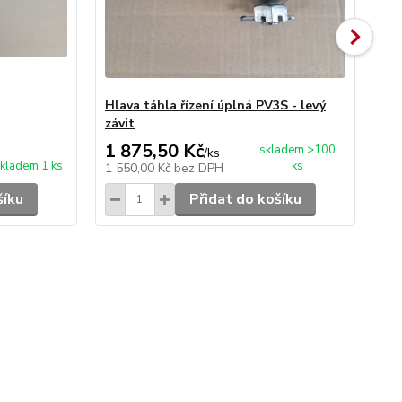
Hlava táhla řízení úplná PV3S - levý
Ma
závit
1 875,50 Kč
7,
skladem >100
/
ks
kladem 1 ks
ks
1 550,00 Kč
bez DPH
6,0
šíku
Přidat do košíku