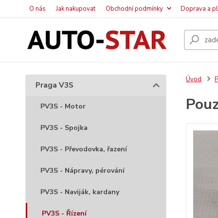
O nás
Jak nakupovat
Obchodní podmínky
Doprava a p
Úvod
P
Praga V3S
Pouz
PV3S - Motor
PV3S - Spojka
PV3S - Převodovka, řazení
PV3S - Nápravy, pérování
PV3S - Naviják, kardany
PV3S - Řízení