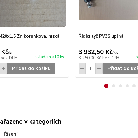
M20x1,5 Zn korunková, nízká
Řídící tyč PV3S úplná
 Kč
3 932,50 Kč
/
ks
/
ks
skladem >10 ks
s
č
bez DPH
3 250,00 Kč
bez DPH
Přidat do košíku
Přidat do ko
zařazeno v kategoriích
- Řízení