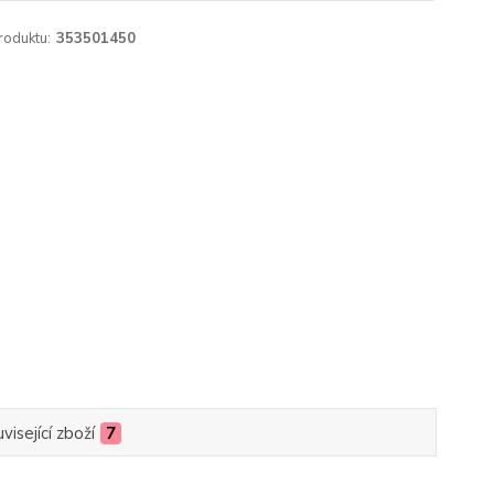
roduktu:
353501450
visející zboží
7