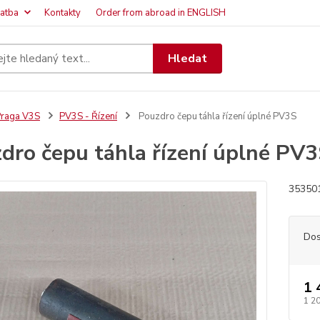
latba
Kontakty
Order from abroad in ENGLISH
Hledat
raga V3S
PV3S - Řízení
Pouzdro čepu táhla řízení úplné PV3S
dro čepu táhla řízení úplné PV
353501
Dos
1 
1 2