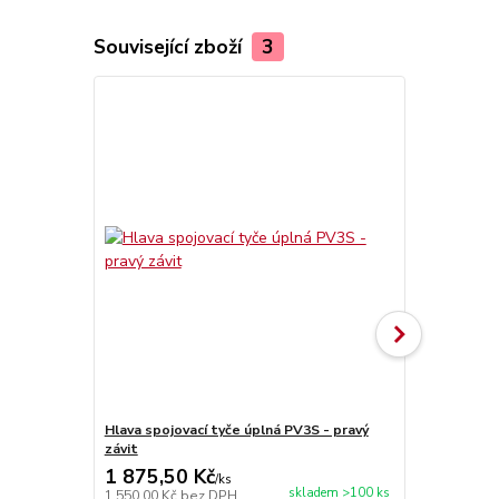
Související zboží
3
Hlava spojovací tyče úplná PV3S - pravý
Pouzdro čep
závit
1 875,50 Kč
1 452,00
/
ks
skladem >100 ks
1 550,00 Kč
bez DPH
1 200,00 Kč