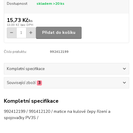
Dostupnost
skladem >20 ks
15,73 Kč
/
ks
13,00 Kč
bez DPH
Přidat do košíku
Číslo produktu:
992412199
Kompletní specifikace
Související zboží
3
Kompletní specifikace
992412199 / 991412120 / matice na kulové čepy řízení a
spojovačky PV3S /