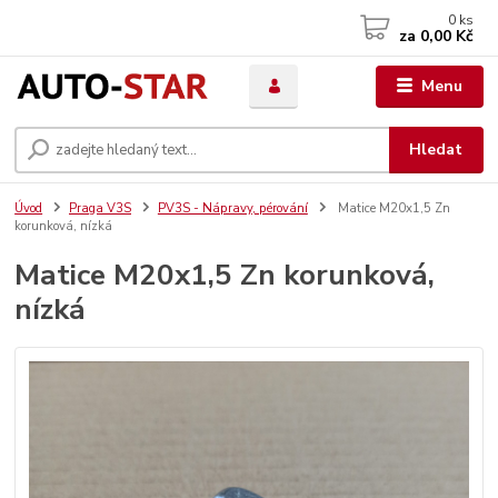
0
ks
za
0,00 Kč
Menu
Hledat
Úvod
Praga V3S
PV3S - Nápravy, pérování
Matice M20x1,5 Zn
korunková, nízká
Matice M20x1,5 Zn korunková,
nízká