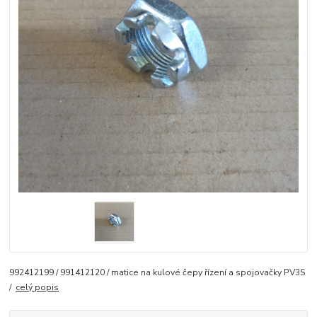
992412199 / 991412120 / matice na kulové čepy řízení a spojovačky PV3S
/
celý popis