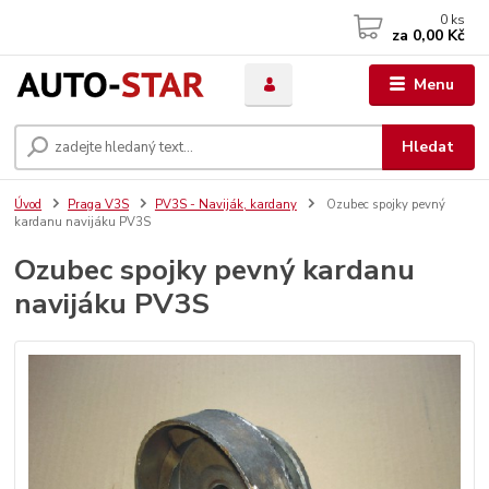
0
ks
za
0,00 Kč
Menu
Hledat
Úvod
Praga V3S
PV3S - Naviják, kardany
Ozubec spojky pevný
kardanu navijáku PV3S
Ozubec spojky pevný kardanu
navijáku PV3S