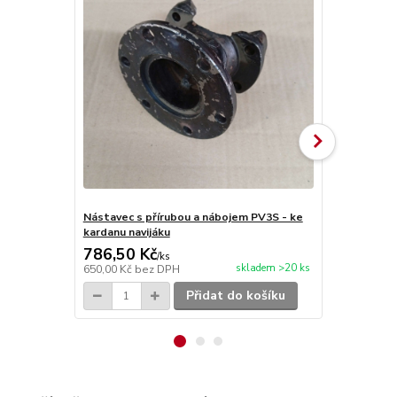
Nástavec s přírubou a nábojem PV3S - ke
Těsnění pls
kardanu navijáku
kardanu nav
786,50 Kč
24,20 Kč
/
ks
skladem >20 ks
650,00 Kč
bez DPH
20,00 Kč
bez
Přidat do košíku