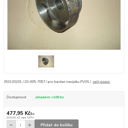
353130201 / 20-005-7057 / pro kardan navijáku PV3S /
celý popis
Dostupnost
skladem >100 ks
477,95 Kč
/
ks
395,00 Kč
bez DPH
Přidat do košíku