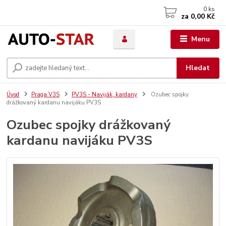
0
ks
za
0,00 Kč
Menu
Hledat
Úvod
Praga V3S
PV3S - Naviják, kardany
Ozubec spojky
drážkovaný kardanu navijáku PV3S
Ozubec spojky drážkovaný
kardanu navijáku PV3S