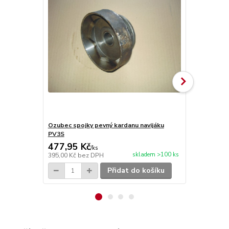
Ozubec spojky pevný kardanu navijáku
Těsnění pls
PV3S
kardanu nav
477,95 Kč
24,20 Kč
/
ks
skladem >100 ks
395,00 Kč
bez DPH
20,00 Kč
bez
Přidat do košíku