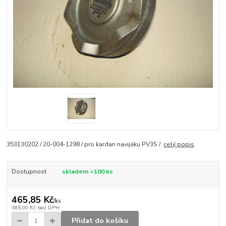
353130202 / 20-004-1298 / pro kardan navijáku PV3S /
celý popis
Dostupnost
skladem >100 ks
465,85 Kč
/
ks
385,00 Kč
bez DPH
Přidat do košíku