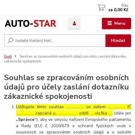
0
ks
za
0,00 Kč
Menu
Hledat
Úvod
Souhlas se zpracováním osobních údajů pro účely zaslání dotazníku
zákaznické spokojenosti
Souhlas se zpracováním osobních
údajů pro účely zaslání dotazníku
zákaznické spokojenosti
Udělujete tímto souhlas ……………..., se sídlem ………………, IČ
………………., zapsaná u ………………… , oddíl …, vložka …..
(dále jen
„Správce“
), aby ve smyslu nařízení Evropského parlamentu
a Rady (EU) č. 2016/679 o ochraně fyzických osob v
souvislosti se zpracováním osobních údajů a o volném