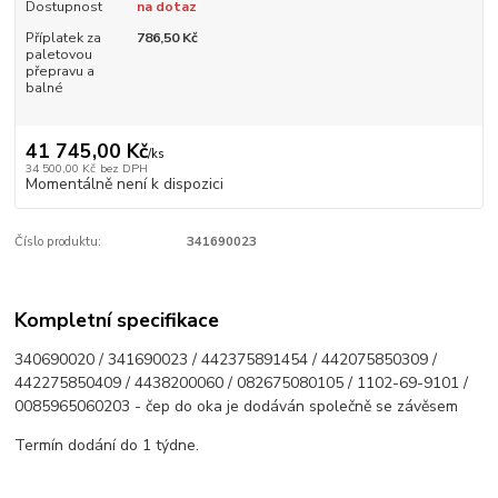
Dostupnost
na dotaz
Příplatek za
786,50 Kč
paletovou
přepravu a
balné
41 745,00 Kč
/
ks
34 500,00 Kč
bez DPH
Momentálně není k dispozici
Číslo produktu:
341690023
Kompletní specifikace
340690020 / 341690023 / 442375891454 / 442075850309 /
442275850409 / 4438200060 / 082675080105 / 1102-69-9101 /
0085965060203 - čep do oka je dodáván společně se závěsem
Termín dodání do 1 týdne.