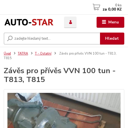
0
ks
za
0,00 Kč
Menu
Hledat
Úvod
TATRA
T - Ostatní
Závěs pro přívěs VVN 100 tun - T813,
T815
Závěs pro přívěs VVN 100 tun -
T813, T815