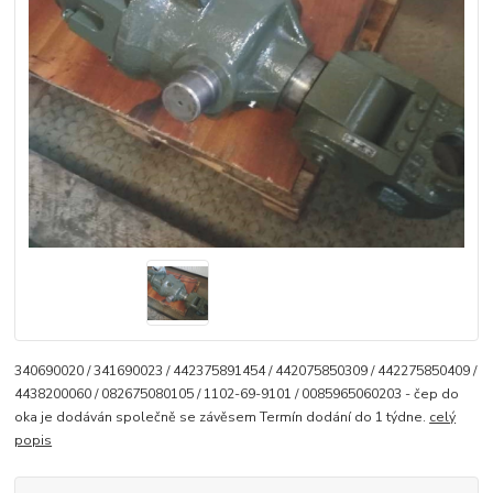
340690020 / 341690023 / 442375891454 / 442075850309 / 442275850409 /
4438200060 / 082675080105 / 1102-69-9101 / 0085965060203 - čep do
oka je dodáván společně se závěsem Termín dodání do 1 týdne.
celý
popis