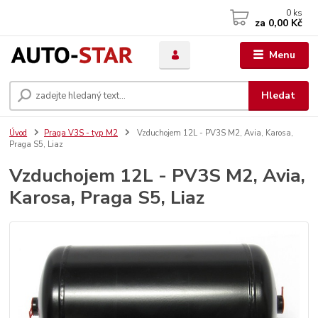
0
ks
za
0,00 Kč
Menu
Hledat
Úvod
Praga V3S - typ M2
Vzduchojem 12L - PV3S M2, Avia, Karosa,
Praga S5, Liaz
Vzduchojem 12L - PV3S M2, Avia,
Karosa, Praga S5, Liaz