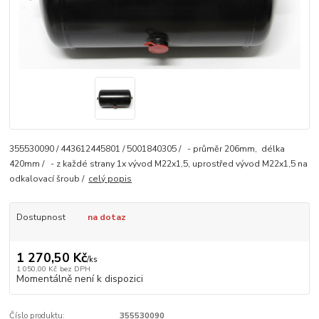
355530090 / 443612445801 / 5001840305 / - průměr 206mm, délka
420mm / - z každé strany 1x vývod M22x1,5, uprostřed vývod M22x1,5 na
odkalovací šroub /
celý popis
Dostupnost
na dotaz
1 270,50 Kč
/
ks
1 050,00 Kč
bez DPH
Momentálně není k dispozici
Číslo produktu:
355530090