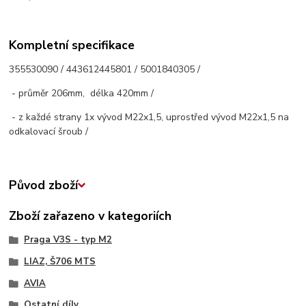
Kompletní specifikace
355530090 / 443612445801 / 5001840305 /
- průměr 206mm, délka 420mm /
- z každé strany 1x vývod M22x1,5, uprostřed vývod M22x1,5 na
odkalovací šroub /
Původ zboží
Zboží zařazeno v kategoriích
Praga V3S - typ M2
LIAZ, Š706 MTS
AVIA
Ostatní díly