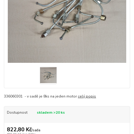
336060301 - v sadě je 8ks na jeden motor
celý popis
Dostupnost
skladem >20 ks
822,80 Kč
/
sada