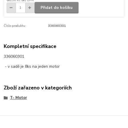
680,00 Kč
bez DPH
Přidat do košíku
Číslo produktu:
336060301
Kompletní specifikace
336060301
- v sadě je 8ks na jeden motor
Zboží zařazeno v kategoriích
T- Motor