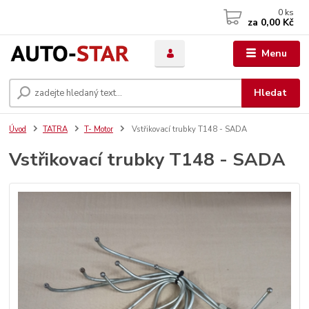
0
ks
za
0,00 Kč
Menu
Hledat
Úvod
TATRA
T- Motor
Vstřikovací trubky T148 - SADA
Vstřikovací trubky T148 - SADA