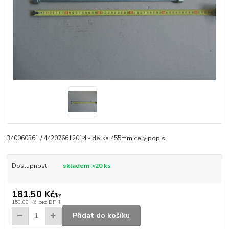
340060361 / 442076612014 - délka 455mm
celý popis
Dostupnost
skladem >20 ks
181,50 Kč
/
ks
150,00 Kč
bez DPH
Přidat do košíku