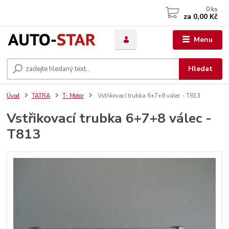
0
ks
za
0,00 Kč
Menu
Hledat
Úvod
TATRA
T- Motor
Vstřikovací trubka 6+7+8 válec - T813
Vstřikovací trubka 6+7+8 válec -
T813