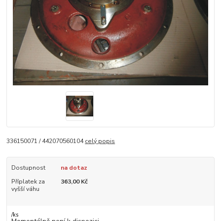
336150071 / 442070560104
celý popis
Dostupnost
na dotaz
Příplatek za
363,00 Kč
vyšší váhu
/
ks