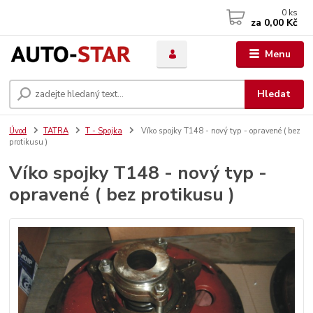
0
ks
za
0,00 Kč
Menu
Hledat
Úvod
TATRA
T - Spojka
Víko spojky T148 - nový typ - opravené ( bez
protikusu )
Víko spojky T148 - nový typ -
opravené ( bez protikusu )