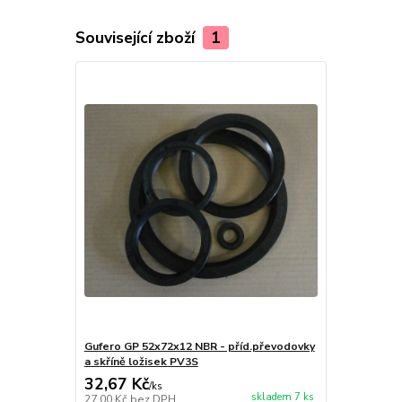
Související zboží
1
Gufero GP 52x72x12 NBR - příd.převodovky
a skříně ložisek PV3S
32,67 Kč
/
ks
skladem 7 ks
27,00 Kč
bez DPH