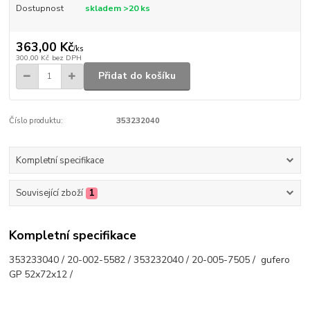
Dostupnost
skladem >20 ks
363,00 Kč
/
ks
300,00 Kč
bez DPH
Přidat do košíku
Číslo produktu:
353232040
Kompletní specifikace
Související zboží
1
Kompletní specifikace
353233040 / 20-002-5582 / 353232040 / 20-005-7505 / gufero
GP 52x72x12 /