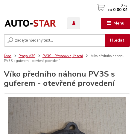
0
ks
za
0,00 Kč
Menu
Hledat
Úvod
Praga V3S
PV3S - Převodovka, řazení
Víko předního náhonu
PV3S s guferem - otevřené provedení
Víko předního náhonu PV3S s
guferem - otevřené provedení