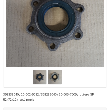
353233040 / 20-002-5582 / 353232040 / 20-005-7505 / gufero GP
52x72x12 /
celý popis