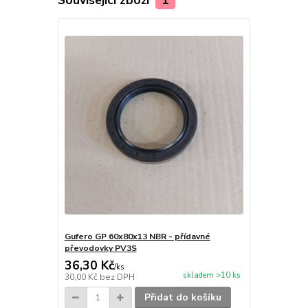
Gufero GP 60x80x13 NBR - přídavné
převodovky PV3S
36,30 Kč
/
ks
skladem >10 ks
30,00 Kč
bez DPH
Přidat do košíku