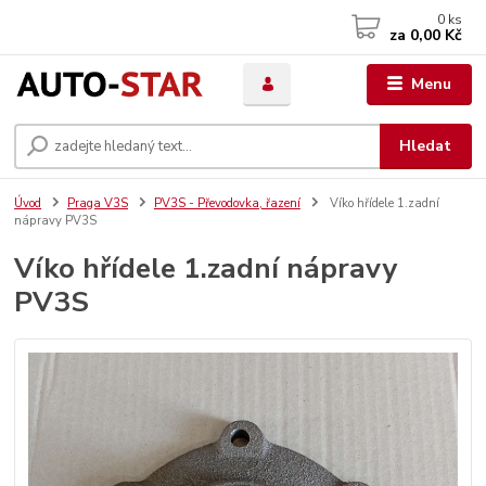
0
ks
za
0,00 Kč
Menu
Hledat
Úvod
Praga V3S
PV3S - Převodovka, řazení
Víko hřídele 1.zadní
nápravy PV3S
Víko hřídele 1.zadní nápravy
PV3S