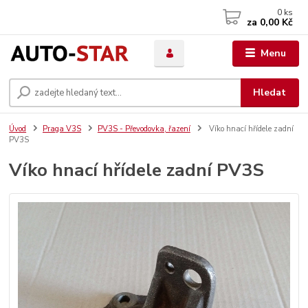
0
ks
za
0,00 Kč
Menu
Hledat
Úvod
Praga V3S
PV3S - Převodovka, řazení
Víko hnací hřídele zadní
PV3S
Víko hnací hřídele zadní PV3S