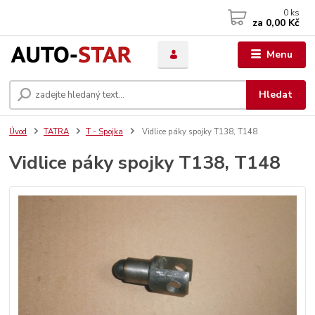
0
ks
za
0,00 Kč
Menu
Hledat
Úvod
TATRA
T - Spojka
Vidlice páky spojky T138, T148
Vidlice páky spojky T138, T148