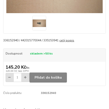
336152940 / 442015770044 / 335153941
celý popis
Dostupnost
skladem >50 ks
145,20 Kč
/
ks
120,00 Kč
bez DPH
Přidat do košíku
Číslo produktu:
336152940