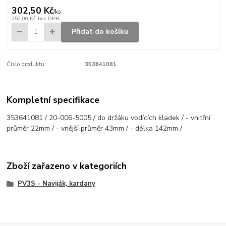
302,50 Kč
/
ks
250,00 Kč
bez DPH
Přidat do košíku
Číslo produktu:
353641081
Kompletní specifikace
353641081 / 20-006-5005 / do držáku vodících kladek / - vnitřní
průměr 22mm / - vnější průměr 43mm / - délka 142mm /
Zboží zařazeno v kategoriích
PV3S - Naviják, kardany