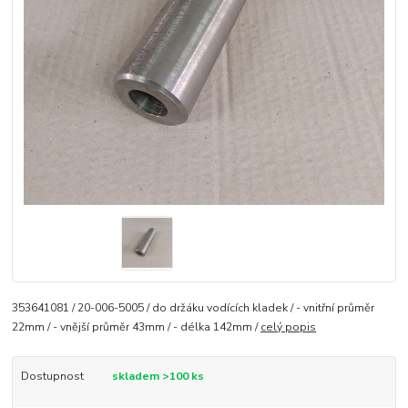
353641081 / 20-006-5005 / do držáku vodících kladek / - vnitřní průměr
22mm / - vnější průměr 43mm / - délka 142mm /
celý popis
Dostupnost
skladem >100 ks