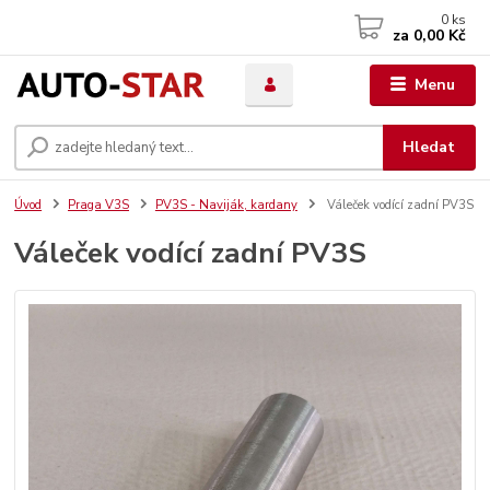
0
ks
za
0,00 Kč
Menu
Hledat
Úvod
Praga V3S
PV3S - Naviják, kardany
Váleček vodící zadní PV3S
Váleček vodící zadní PV3S