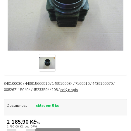
340100030 / 443915660510 / 1495100084 / 7160510 / 4439100070 /
0082671150404 / 452335944208 /
celý popis
Dostupnost
skladem 5 ks
2 165,90 Kč
/
ks
1 790,00 Kč
bez DPH