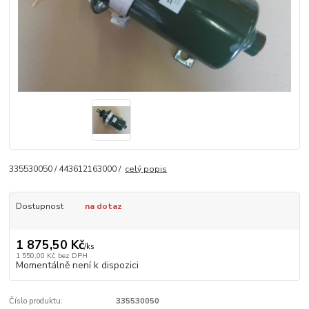
335530050 / 443612163000 /
celý popis
Dostupnost
na dotaz
1 875,50 Kč
/
ks
1 550,00 Kč
bez DPH
Momentálně není k dispozici
Číslo produktu:
335530050