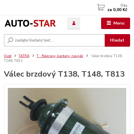
0
ks
za
0,00 Kč
Menu
Hledat
Úvod
TATRA
T - Nápravy, kardany, naviják
Válec brzdový T138,
T148, T813
Válec brzdový T138, T148, T813