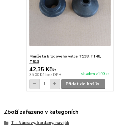
Manžeta brzdového válce T138, T148,
T813
42,35 Kč
/
ks
skladem >100 ks
35,00 Kč
bez DPH
Přidat do košíku
Zboží zařazeno v kategoriích
T - Nápravy, kardany, naviják