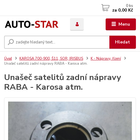
0
ks
za
0,00 Kč
Menu
Hledat
Úvod
KAROSA 700-900, Š11, SOR, IRISBUS
K - Nápravy, řízení
Unašeč satelitů zadní nápravy RABA - Karosa atm.
Unašeč satelitů zadní nápravy
RABA - Karosa atm.