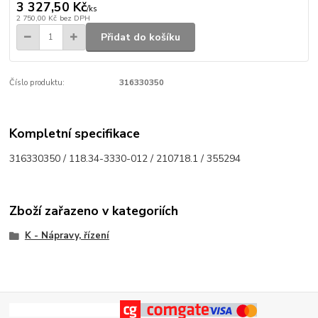
3 327,50 Kč
/
ks
2 750,00 Kč
bez DPH
Přidat do košíku
Číslo produktu:
316330350
Kompletní specifikace
316330350 / 118.34-3330-012 / 210718.1 / 355294
Zboží zařazeno v kategoriích
K - Nápravy, řízení