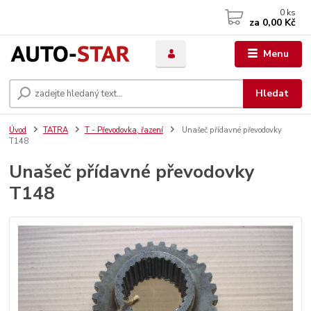
0
ks
za
0,00 Kč
Menu
Hledat
Úvod
TATRA
T - Převodovka, řazení
Unašeč přídavné převodovky
T148
Unašeč přídavné převodovky
T148