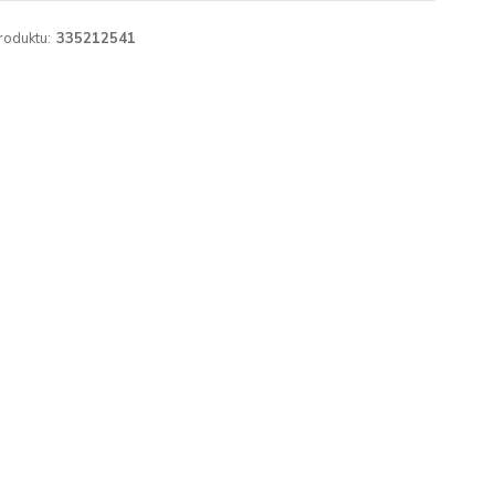
roduktu:
335212541