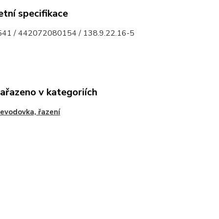
tní specifikace
41 / 442072080154 / 138.9.22.16-5
zařazeno v kategoriích
řevodovka, řazení