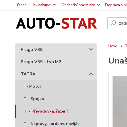
O nás
Jak nakupovat
Obchodní podmínky
Doprava a p
Úvod
Praga V3S
Unaš
Praga V3S - typ M2
TATRA
T- Motor
T - Spojka
T - Převodovka, řazení
T - Nápravy, kardany, naviják