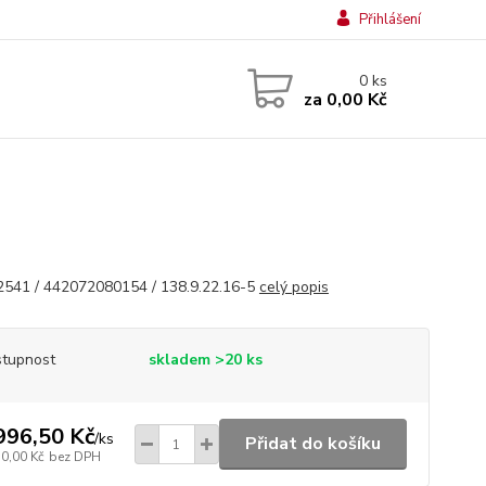
Přihlášení
0
ks
za
0,00 Kč
541 / 442072080154 / 138.9.22.16-5
celý popis
tupnost
skladem >20 ks
996,50 Kč
/
ks
Přidat do košíku
50,00 Kč
bez DPH