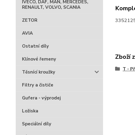
IVECO, DAF, MAN, MERCEDES,
RENAULT, VOLVO, SCANIA
Komple
ZETOR
3352125
AVIA
Ostatní díly
Zboží 
Klínové řemeny
T - P
Těsnící kroužky
Filtry a čističe
Gufera - výprodej
Ložiska
Speciální díly