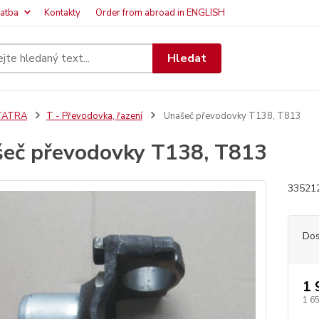
latba
Kontakty
Order from abroad in ENGLISH
Hledat
TATRA
T - Převodovka, řazení
Unašeč převodovky T138, T813
eč převodovky T138, T813
335212
Dos
1 
1 6