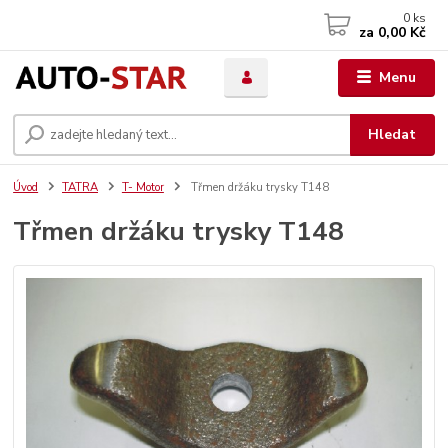
0
ks
za
0,00 Kč
Menu
Hledat
Úvod
TATRA
T- Motor
Třmen držáku trysky T148
Třmen držáku trysky T148