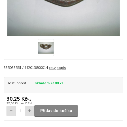
335033561 / 442013800014
celý popis
Dostupnost
skladem >100 ks
30,25 Kč
/
ks
25,00 Kč
bez DPH
Přidat do košíku