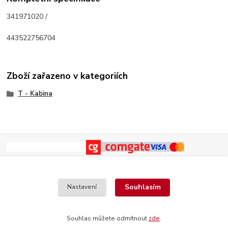
341971020 /
443522756704
Zboží zařazeno v kategoriích
T - Kabina
Souhlasím
Nastavení
Souhlas můžete odmítnout
zde
.
Vytvořeno na
Eshop-rychle.cz