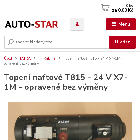
0
ks
za
0,00 Kč
Menu
Hledat
Úvod
TATRA
T - Kabina
Topení naftové T815 - 24 V X7-1M -
opravené bez výměny
Topení naftové T815 - 24 V X7-
1M - opravené bez výměny