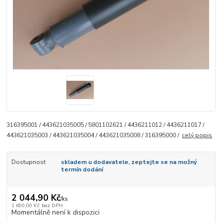
316395001 / 443621035005 / 5801102621 / 4436211012 / 4436211017 /
443621035003 / 443621035004 / 443621035008 / 316395000 /
celý popis
Dostupnost
skladem u dodavatele, zeptejte se na možný
termín dodání
2 044,90 Kč
/
ks
1 690,00 Kč
bez DPH
Momentálně není k dispozici