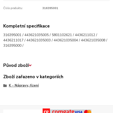
Číslo produktu:
316395001
Kompletní specifikace
316395001 / 443621035005 / 5801102621 / 4436211012 /
4436211017 / 443621035003 / 443621035004 / 443621035008 /
316395000 /
Původ zboží
Zboží zařazeno v kategoriích
K - Nápravy, řízení