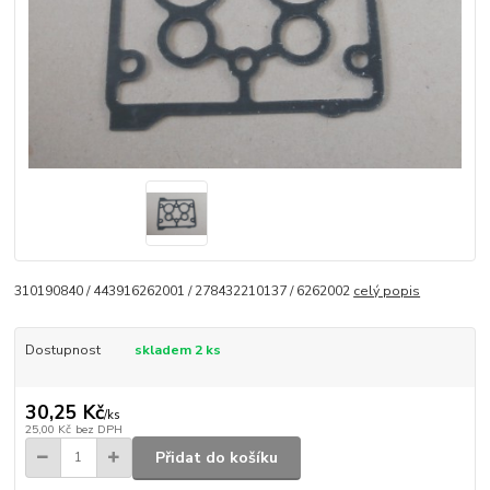
310190840 / 443916262001 / 278432210137 / 6262002
celý popis
Dostupnost
skladem 2 ks
30,25 Kč
/
ks
25,00 Kč
bez DPH
Přidat do košíku