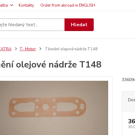
latba
Kontakty
Order from abroad in ENGLISH
Hledat
TATRA
T- Motor
Těsnění olejové nádrže T148
ění olejové nádrže T148
33609
Dos
36
30,