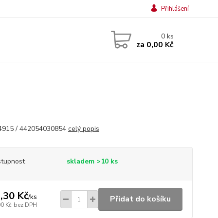
Přihlášení
0
ks
za
0,00 Kč
4915 / 442054030854
celý popis
tupnost
skladem >10 ks
,30 Kč
/
ks
Přidat do košíku
00 Kč
bez DPH