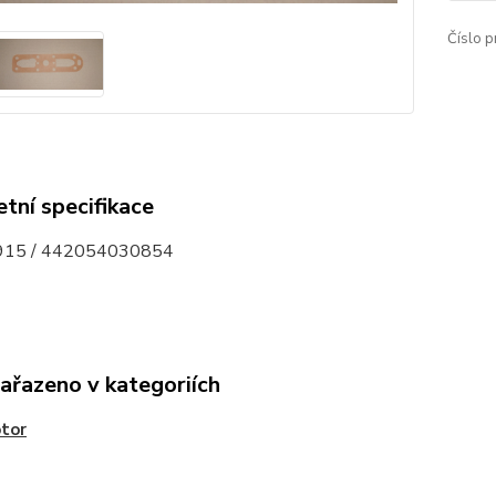
Číslo p
tní specifikace
15 / 442054030854
zařazeno v kategoriích
tor