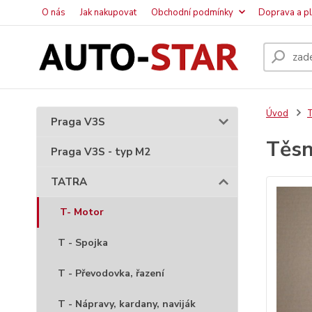
O nás
Jak nakupovat
Obchodní podmínky
Doprava a p
Úvod
Praga V3S
Těsn
Praga V3S - typ M2
TATRA
T- Motor
T - Spojka
T - Převodovka, řazení
T - Nápravy, kardany, naviják