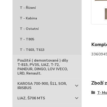
T - Řízení
T - Kabina
T - Ostatní
T - T805
Komple
T - T603, T613
3360949
Použité ( demontované ) díly
T-815, PV3S, UAZ, T-72,
PANDUR, DINGO, LOV IVECO,
LRD, Renault.
Zboží 
KAROSA 700-900, Š11, SOR,
IRISBUS
T- Mo
LIAZ, Š706 MTS