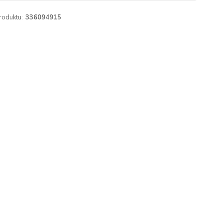
roduktu:
336094915