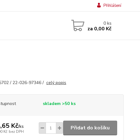
Přihlášení
0
ks
za
0,00 Kč
5702 / 22-026-97346 /
celý popis
tupnost
skladem >50 ks
,65 Kč
/
ks
Přidat do košíku
00 Kč
bez DPH