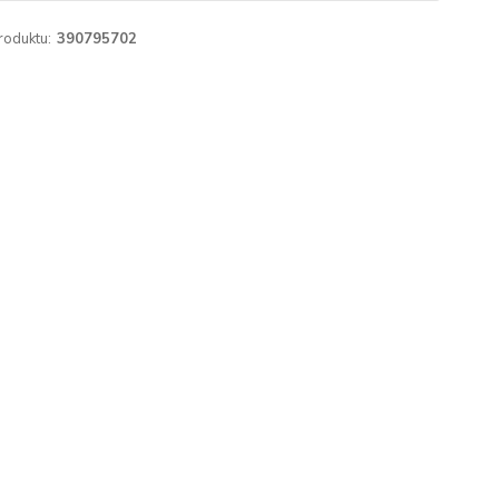
roduktu:
390795702