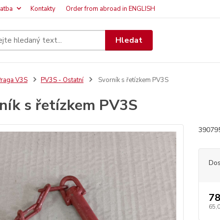
latba
Kontakty
Order from abroad in ENGLISH
Hledat
raga V3S
PV3S - Ostatní
Svorník s řetízkem PV3S
ník s řetízkem PV3S
39079
Dos
78
65,