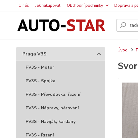
O nás
Jak nakupovat
Obchodní podmínky
Doprava a p
Úvod
P
Praga V3S
Svor
PV3S - Motor
PV3S - Spojka
PV3S - Převodovka, řazení
PV3S - Nápravy, pérování
PV3S - Naviják, kardany
PV3S - Řízení