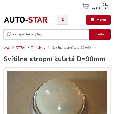
0
ks
za
0,00 Kč
Menu
Hledat
Úvod
TATRA
T - Kabina
Svítilna stropní kulatá D=90mm
Svítilna stropní kulatá D=90mm