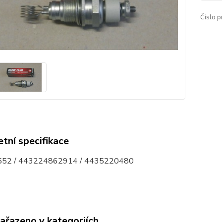
Číslo p
tní specifikace
52 / 443224862914 / 4435220480
zařazeno v kategoriích