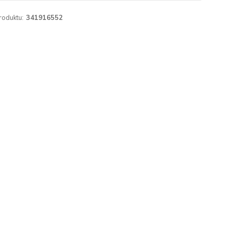
roduktu:
341916552