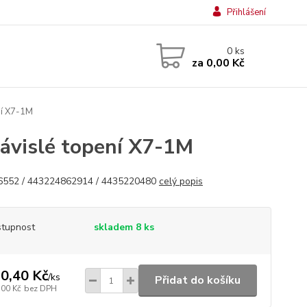
Přihlášení
0
ks
za
0,00 Kč
ní X7-1M
závislé topení X7-1M
6552 / 443224862914 / 4435220480
celý popis
tupnost
skladem 8 ks
0,40 Kč
/
ks
Přidat do košíku
,00 Kč
bez DPH