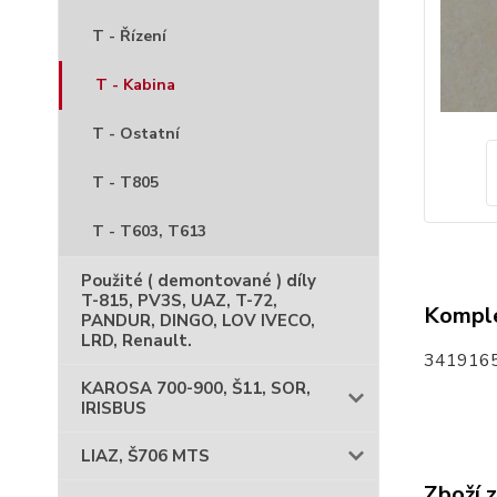
T - Řízení
T - Kabina
T - Ostatní
T - T805
T - T603, T613
Použité ( demontované ) díly
T-815, PV3S, UAZ, T-72,
Komple
PANDUR, DINGO, LOV IVECO,
LRD, Renault.
3419165
KAROSA 700-900, Š11, SOR,
IRISBUS
LIAZ, Š706 MTS
Zboží 