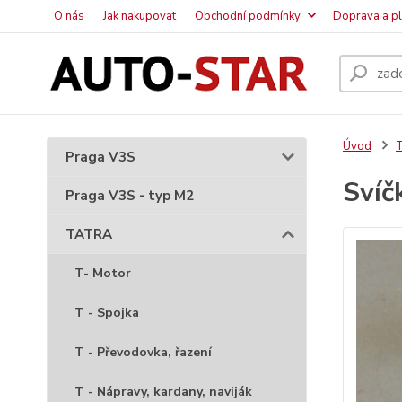
O nás
Jak nakupovat
Obchodní podmínky
Doprava a p
Úvod
Praga V3S
Svíč
Praga V3S - typ M2
TATRA
T- Motor
T - Spojka
T - Převodovka, řazení
T - Nápravy, kardany, naviják