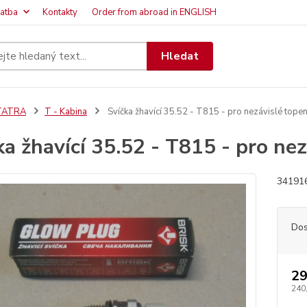
latba
Kontakty
Order from abroad in ENGLISH
Hledat
TATRA
T - Kabina
Svíčka žhavící 35.52 - T815 - pro nezávislé tope
ka žhavící 35.52 - T815 - pro ne
34191
Dos
29
240