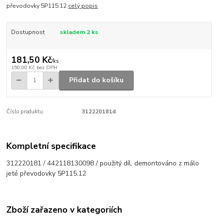
převodovky 5P115.12
celý popis
Dostupnost
skladem 2 ks
181,50 Kč
/
ks
150,00 Kč
bez DPH
Přidat do košíku
Číslo produktu:
312220181d
Kompletní specifikace
312220181 / 442118130098 / použitý díl, demontováno z málo
jeté převodovky 5P115.12
Zboží zařazeno v kategoriích