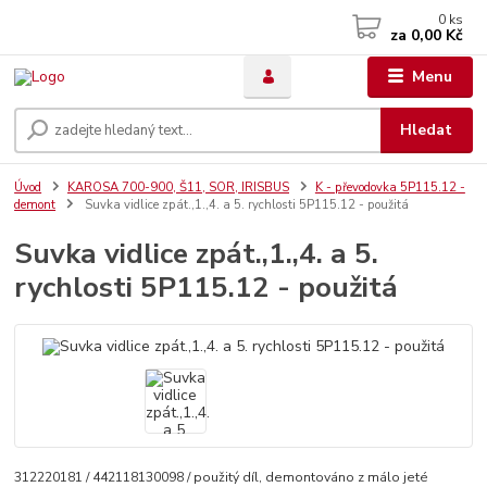
0
ks
za
0,00 Kč
Menu
Hledat
Úvod
KAROSA 700-900, Š11, SOR, IRISBUS
K - převodovka 5P115.12 -
demont
Suvka vidlice zpát.,1.,4. a 5. rychlosti 5P115.12 - použitá
Suvka vidlice zpát.,1.,4. a 5.
rychlosti 5P115.12 - použitá
312220181 / 442118130098 / použitý díl, demontováno z málo jeté