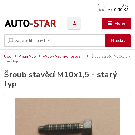
0
ks
za
0,00 Kč
Menu
Hledat
Úvod
Praga V3S
PV3S - Nápravy, pérování
Šroub stavěcí M10x1,5 -
starý typ
Šroub stavěcí M10x1,5 - starý
typ