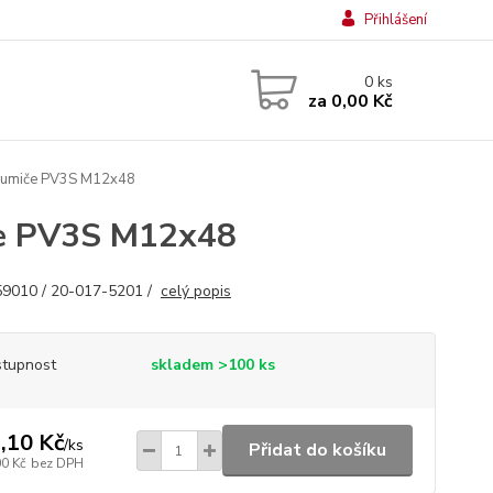
Přihlášení
0
ks
za
0,00 Kč
tlumiče PV3S M12x48
če PV3S M12x48
9010 / 20-017-5201 /
celý popis
tupnost
skladem >100 ks
,10 Kč
/
ks
Přidat do košíku
00 Kč
bez DPH