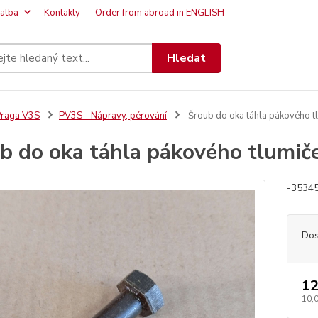
latba
Kontakty
Order from abroad in ENGLISH
Hledat
raga V3S
PV3S - Nápravy, pérování
Šroub do oka táhla pákového 
b do oka táhla pákového tlumi
-35345
Dos
12
10,