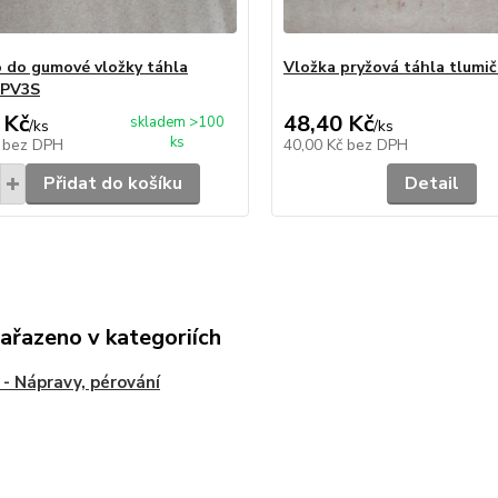
 do gumové vložky táhla
Vložka pryžová táhla tlumi
 PV3S
 Kč
48,40 Kč
skladem >100
/
ks
/
ks
ks
č
bez DPH
40,00 Kč
bez DPH
Přidat do košíku
Detail
zařazeno v kategoriích
- Nápravy, pérování