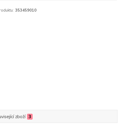
roduktu:
353459010
visející zboží
3