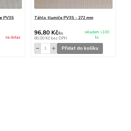
če PV3S
Táhlo tlumiče PV3S - 272 mm
96,80 Kč
skladem >100
/
ks
na dotaz
ks
80,00 Kč
bez DPH
Přidat do košíku