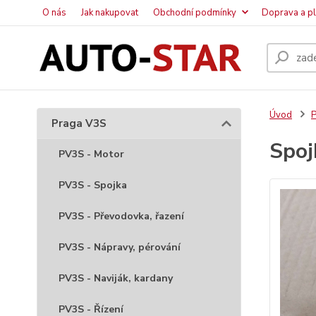
O nás
Jak nakupovat
Obchodní podmínky
Doprava a p
Úvod
P
Praga V3S
Spoj
PV3S - Motor
PV3S - Spojka
PV3S - Převodovka, řazení
PV3S - Nápravy, pérování
PV3S - Naviják, kardany
PV3S - Řízení