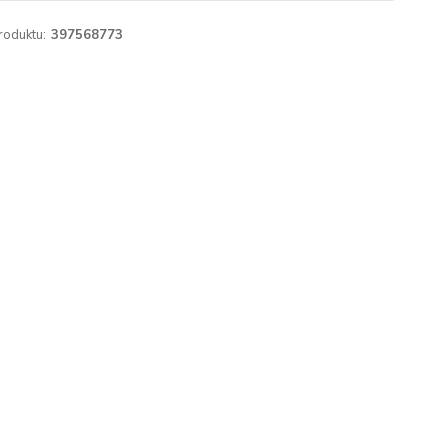
roduktu:
397568773