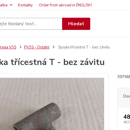
latba
Kontakty
Order from abroad in ENGLISH
Hledat
raga V3S
PV3S - Ostatní
Spojka třícestná T - bez závitu
ka třícestná T - bez závitu
39756
Dos
48
40,