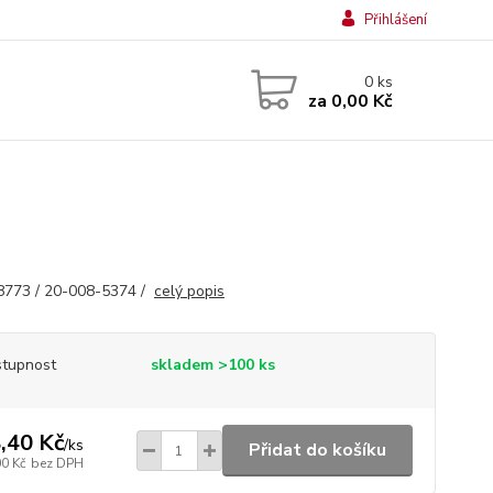
Přihlášení
0
ks
za
0,00 Kč
8773 / 20-008-5374 /
celý popis
tupnost
skladem >100 ks
,40 Kč
/
ks
Přidat do košíku
00 Kč
bez DPH