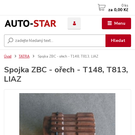
0
ks
za
0,00 Kč
Menu
Hledat
Úvod
TATRA
Spojka ZBC - ořech - T148, T813, LIAZ
Spojka ZBC - ořech - T148, T813,
LIAZ