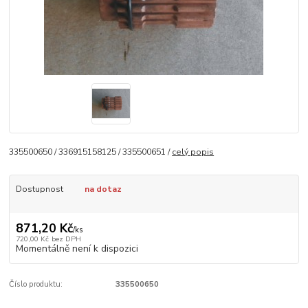
335500650 / 336915158125 / 335500651 /
celý popis
Dostupnost
na dotaz
871,20 Kč
/
ks
720,00 Kč
bez DPH
Momentálně není k dispozici
Číslo produktu:
335500650