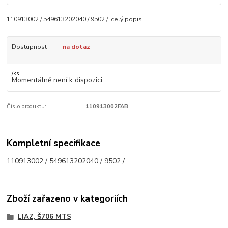
110913002 / 549613202040 / 9502 /
celý popis
Dostupnost
na dotaz
/
ks
Momentálně není k dispozici
Číslo produktu:
110913002FAB
Kompletní specifikace
110913002 / 549613202040 / 9502 /
Zboží zařazeno v kategoriích
LIAZ, Š706 MTS