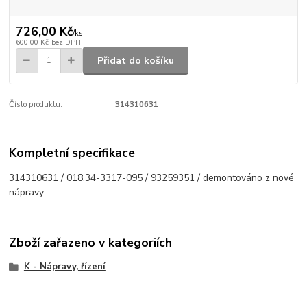
726,00 Kč
/
ks
600,00 Kč
bez DPH
Přidat do košíku
Číslo produktu:
314310631
Kompletní specifikace
314310631 / 018,34-3317-095 / 93259351 / demontováno z nové
nápravy
Zboží zařazeno v kategoriích
K - Nápravy, řízení