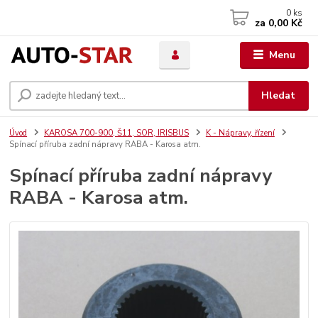
0
ks
za
0,00 Kč
Menu
Hledat
Úvod
KAROSA 700-900, Š11, SOR, IRISBUS
K - Nápravy, řízení
Spínací příruba zadní nápravy RABA - Karosa atm.
Spínací příruba zadní nápravy
RABA - Karosa atm.