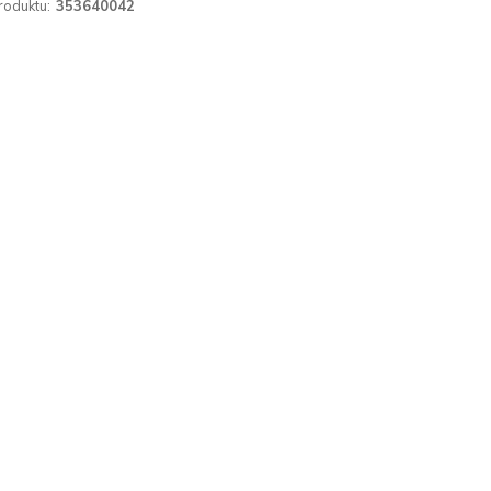
roduktu:
353640042