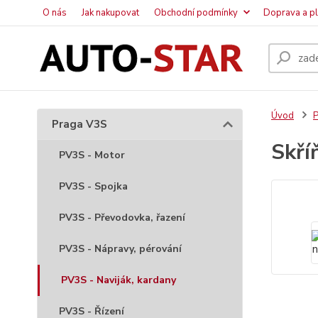
O nás
Jak nakupovat
Obchodní podmínky
Doprava a p
Úvod
P
Praga V3S
Skří
PV3S - Motor
PV3S - Spojka
PV3S - Převodovka, řazení
PV3S - Nápravy, pérování
PV3S - Naviják, kardany
PV3S - Řízení