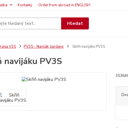
latba
Kontakty
Order from abroad in ENGLISH
Hledat
raga V3S
PV3S - Naviják, kardany
Skříň navijáku PV3S
ň navijáku PV3S
35364
Dos