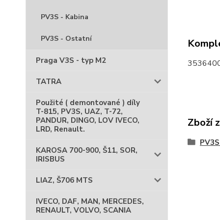
PV3S - Kabina
PV3S - Ostatní
Komple
Praga V3S - typ M2
3536400
TATRA
Použité ( demontované ) díly
T-815, PV3S, UAZ, T-72,
PANDUR, DINGO, LOV IVECO,
Zboží 
LRD, Renault.
PV3S 
KAROSA 700-900, Š11, SOR,
IRISBUS
LIAZ, Š706 MTS
IVECO, DAF, MAN, MERCEDES,
RENAULT, VOLVO, SCANIA