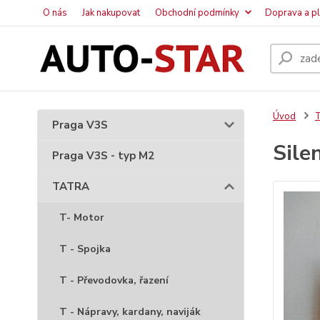
O nás
Jak nakupovat
Obchodní podmínky
Doprava a p
Úvod
Praga V3S
Sile
Praga V3S - typ M2
TATRA
T- Motor
T - Spojka
T - Převodovka, řazení
T - Nápravy, kardany, naviják