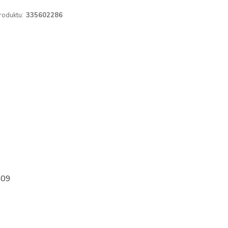
roduktu:
335602286
.09