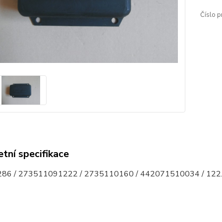
Číslo p
tní specifikace
86 / 273511091222 / 2735110160 / 442071510034 / 122