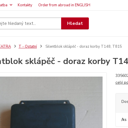
latba
Kontakty
Order from abroad in ENGLISH
Hledat
TATRA
T - Ostatní
Silentblok sklápěč - doraz korby T148, T815
ntblok sklápěč - doraz korby T1
335602
celý p
Dos
/
ks