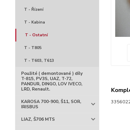
T - Řízení
T - Kabina
T - Ostatní
T - T805
T - T603, T613
Použité ( demontované ) díly
T-815, PV3S, UAZ, T-72,
PANDUR, DINGO, LOV IVECO,
LRD, Renault.
Komple
KAROSA 700-900, Š11, SOR,
3356022
IRISBUS
LIAZ, Š706 MTS