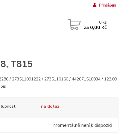
Přihlášení
0
ks
za
0,00 Kč
48, T815
286 / 273511091222 / 2735110160 / 442071510034 / 122.09
opis
tupnost
na dotaz
Momentálně není k dispozici