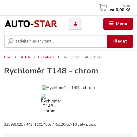
0
ks
za
0,00 Kč
Menu
Hledat
Úvod
TATRA
T - Kabina
Rychloměr T148 - chrom
Rychloměr T148 - chrom
335981021 / 443411014003 / Rc120-57-10
celý popis