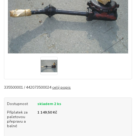
335500001 / 442073500024
celý popis
Dostupnost
skladem 2 ks
Příplatek za
1 149,50 Kč
paletovou
přepravu a
balné