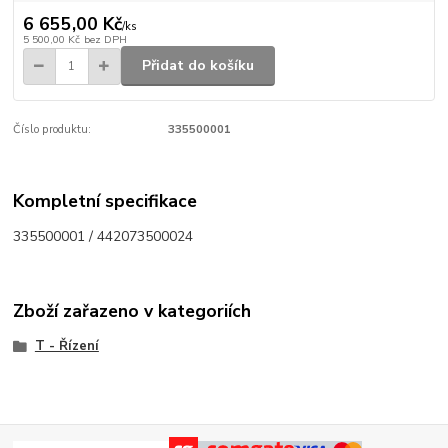
6 655,00 Kč
/
ks
5 500,00 Kč
bez DPH
Přidat do košíku
Číslo produktu:
335500001
Kompletní specifikace
335500001 / 442073500024
Zboží zařazeno v kategoriích
T - Řízení