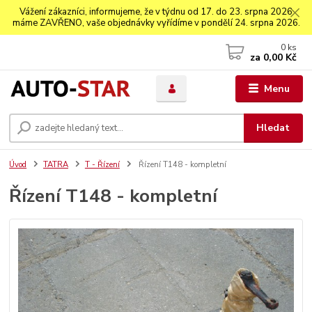
Vážení zákazníci, informujeme, že v týdnu od 17. do 23. srpna 2026
máme ZAVŘENO, vaše objednávky vyřídíme v pondělí 24. srpna 2026.
0
ks
za
0,00 Kč
Menu
Hledat
Úvod
TATRA
T - Řízení
Řízení T148 - kompletní
Řízení T148 - kompletní