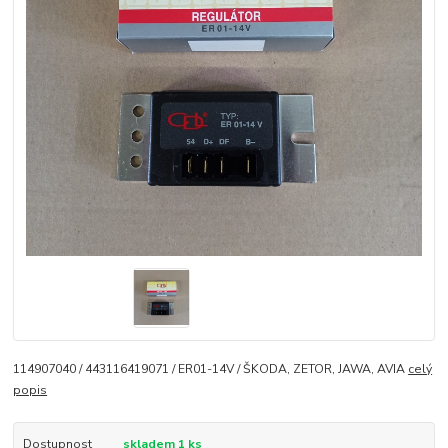
114907040 / 443116419071 / ER01-14V / ŠKODA, ZETOR, JAWA, AVIA
celý
popis
Dostupnost
skladem 1 ks