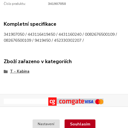
Číslo produktu:
341907050
Kompletní specifikace
341907050 / 443116419450 / 4431160240 / 0082676500109 /
082676500109 / 9419450 / 452330302207 /
Zboží zařazeno v kategoriích
T - Kabina
Souhlasím
Nastavení