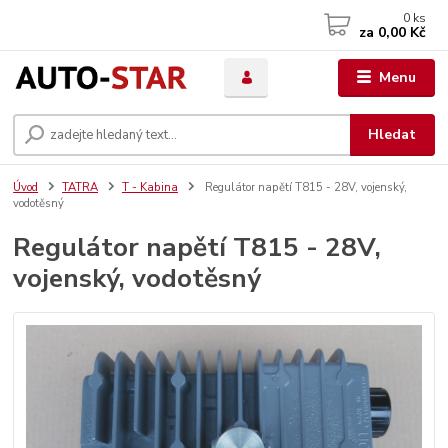
0
ks
za
0,00 Kč
Menu
Hledat
Úvod
TATRA
T - Kabina
Regulátor napětí T815 - 28V, vojenský,
vodotěsný
Regulátor napětí T815 - 28V,
vojenský, vodotěsný