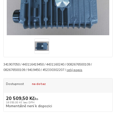
341907050 / 443116419450 / 4431160240 / 0082676500109 /
082676500109 / 9419450 / 452330302207 /
celý popis
Dostupnost
na dotaz
20 509,50 Kč
/
ks
16 950,00 Kč
bez DPH
Momentálně není k dispozici